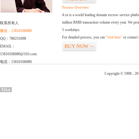
Process Overview:
4.cn is a world leading domain escrow service plat
million RMB transaction volume every year. We promi
联系所有人
5 workdays.
微信：15810106080
For detailed process, you can
“visit here”
or contact
QQ：780231698
BUY NOW
EMAIL：
>>
15810106080@163.com
电话：15810106080
Copyright © 1998 - 20
51La