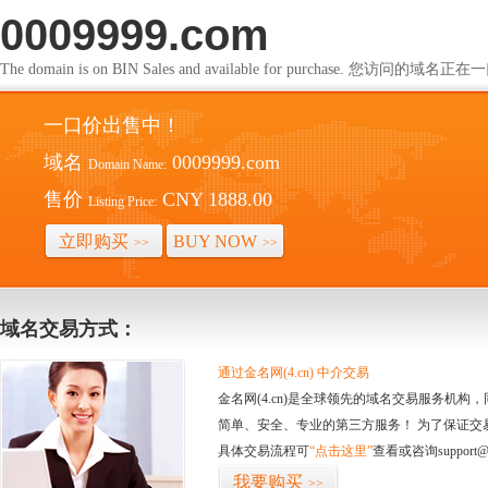
0009999.com
The domain is on BIN Sales and available for purchase. 您访问的
一口价出售中！
域名
0009999.com
Domain Name:
售价
CNY 1888.00
Listing Price:
立即购买
BUY NOW
>>
>>
域名交易方式：
通过金名网(4.cn) 中介交易
金名网(4.cn)是全球领先的域名交易服务机
简单、安全、专业的第三方服务！ 为了保证交
具体交易流程可
“点击这里”
查看或咨询support@
我要购买
>>